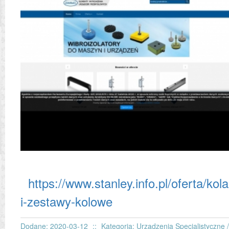
https://www.stanley.info.pl/oferta/kola
i-zestawy-kolowe
Dodane: 2020-03-12
::
Kategoria: Urządzenia Specjalistyczne /