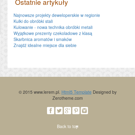
Ostatnie artykuły
Najnowsze projekty deweloperskie w regionie
Kulki do obróbki stali
Kulowanie - nowa technika obróbki metali
Wyjątkowe prezenty czekoladowe z klasą
Skarbnica aromatów i smaków
Znajdź idealne miejsce dla siebie
© 2015 www.lerem.pl.
Html5 Template
Designed by
Zerotheme.com
Back to top