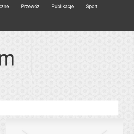
czne
Przewóz
Publikacje
Sport
em