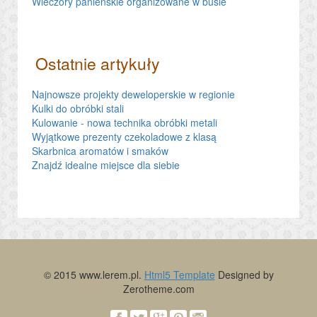
Wieczory panieńskie organizowane w busie
Ostatnie artykuły
Najnowsze projekty deweloperskie w regionie
Kulki do obróbki stali
Kulowanie - nowa technika obróbki metali
Wyjątkowe prezenty czekoladowe z klasą
Skarbnica aromatów i smaków
Znajdź idealne miejsce dla siebie
© 2015 www.lerem.pl.
Html5 Template
Designed by
Zerotheme.com