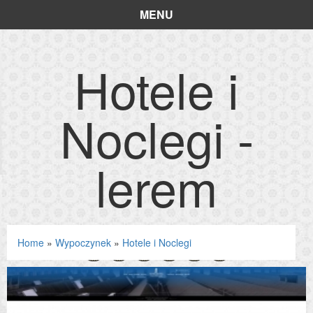
MENU
Hotele i
Noclegi -
lerem
Home
»
Wypoczynek
»
Hotele i Noclegi