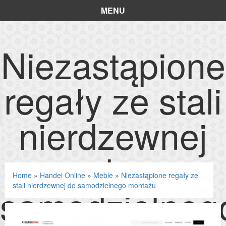
MENU
Niezastąpione
regały ze stali
nierdzewnej
do
Home
»
Handel Online
»
Meble
»
Niezastąpione regały ze
samodzielneg
stali nierdzewnej do samodzielnego montażu