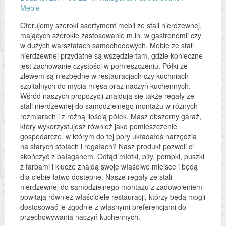
Meble
Oferujemy szeroki asortyment mebli ze stali nierdzewnej,
mających szerokie zastosowanie m.in. w gastronomii czy
w dużych warsztatach samochodowych. Meble ze stali
nierdzewnej przydatne są wszędzie tam, gdzie konieczne
jest zachowanie czystości w pomieszczeniu. Półki ze
zlewem są niezbędne w restauracjach czy kuchniach
szpitalnych do mycia mięsa oraz naczyń kuchennych.
Wśród naszych propozycji znajdują się także regały ze
stali nierdzewnej do samodzielnego montażu w różnych
rozmiarach i z różną ilością półek. Masz obszerny garaż,
który wykorzystujesz również jako pomieszczenie
gospodarcze, w którym do tej pory układałeś narzędzia
na starych stołach i regałach? Nasz produkt pozwoli ci
skończyć z bałaganem. Odtąd młotki, piły, pompki, puszki
z farbami i klucze znajdą swoje właściwe miejsce i będą
dla ciebie łatwo dostępne. Nasze regały ze stali
nierdzewnej do samodzielnego montażu z zadowoleniem
powitają również właściciele restauracji, którzy będą mogli
dostosować je zgodnie z własnymi preferencjami do
przechowywania naczyń kuchennych.