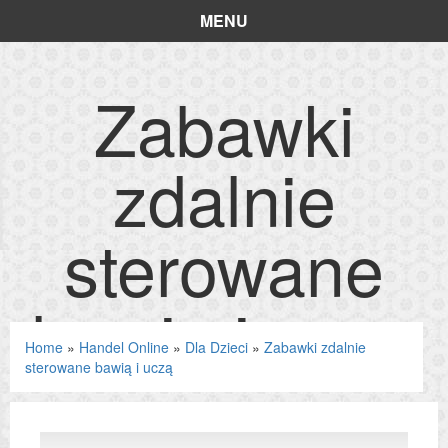
MENU
Zabawki
zdalnie
sterowane
bawią i uczą
Home
»
Handel Online
»
Dla Dzieci
»
Zabawki zdalnie
sterowane bawią i uczą