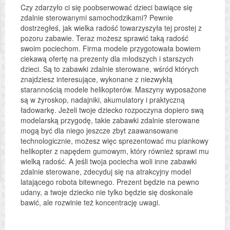
Czy zdarzyło ci się poobserwować dzieci bawiące się
zdalnie sterowanymi samochodzikami? Pewnie
dostrzegłeś, jak wielka radość towarzyszyła tej prostej z
pozoru zabawie. Teraz możesz sprawić taką radość
swoim pociechom. Firma modele przygotowała bowiem
ciekawą ofertę na prezenty dla młodszych i starszych
dzieci. Są to zabawki zdalnie sterowane, wśród których
znajdziesz interesujące, wykonane z niezwykłą
starannością modele helikopterów. Maszyny wyposażone
są w żyroskop, nadajniki, akumulatory i praktyczną
ładowarkę. Jeżeli twoje dziecko rozpoczyna dopiero swą
modelarską przygodę, takie zabawki zdalnie sterowane
mogą być dla niego jeszcze zbyt zaawansowane
technologicznie, możesz więc sprezentować mu piankowy
helikopter z napędem gumowym, który również sprawi mu
wielką radość. A jeśli twoja pociecha woli inne zabawki
zdalnie sterowane, zdecyduj się na atrakcyjny model
latającego robota bitewnego. Prezent będzie na pewno
udany, a twoje dziecko nie tylko będzie się doskonale
bawić, ale rozwinie też koncentrację uwagi.