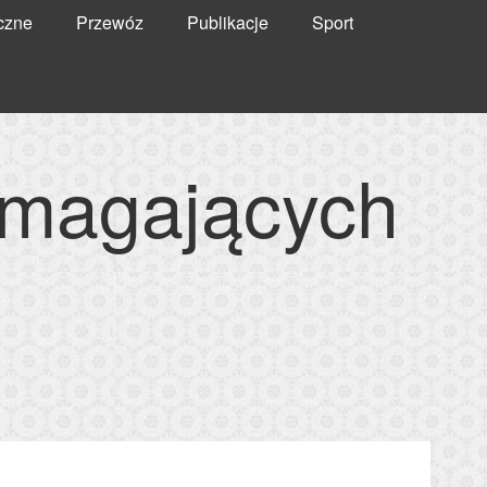
czne
Przewóz
Publikacje
Sport
ymagających