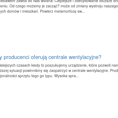
niebawem zawita do Nas wiosna! Cieplejsze i zdecydowanie dłuższe dn
zeniu. Od czego możemy je zacząć? może od zmiany wystroju naszeg
ych domów i mieszkań. Powierz metamorfozę sw...
y producenci oferują centrale wentylacyjne?
siejszych czasach kiedy to poszukujemy urządzenie, które pozwoli na
szej sytuacji powinniśmy się zaopatrzyć w centrale wentylacyjne. Pro
jonalności sprzętu tego go typu. Wysoka spra...