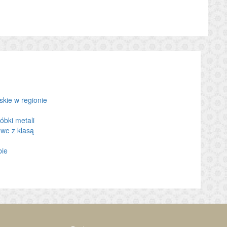
kie w regionie
óbki metali
we z klasą
bie