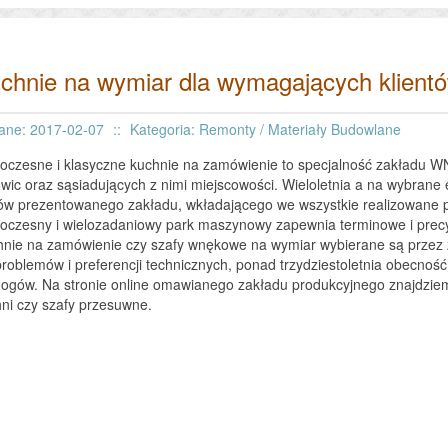
chnie na wymiar dla wymagających klient
ane: 2017-02-07
::
Kategoria: Remonty / Materiały Budowlane
czesne i klasyczne kuchnie na zamówienie to specjalność zakładu WNT,
wic oraz sąsiadujących z nimi miejscowości. Wieloletnia a na wybran
ów prezentowanego zakładu, wkładającego we wszystkie realizowane 
czesny i wielozadaniowy park maszynowy zapewnia terminowe i precyz
nie na zamówienie czy szafy wnękowe na wymiar wybierane są przez 
problemów i preferencji technicznych, ponad trzydziestoletnia obecność
gów. Na stronie online omawianego zakładu produkcyjnego znajdziem
ni czy szafy przesuwne.