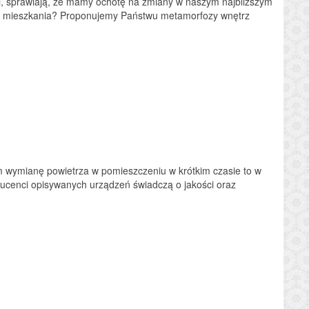
i, sprawiają, że mamy ochotę na zmiany w naszym najbliższym
o mieszkania? Proponujemy Państwu metamorfozy wnętrz
m wymianę powietrza w pomieszczeniu w krótkim czasie to w
ducenci opisywanych urządzeń świadczą o jakości oraz