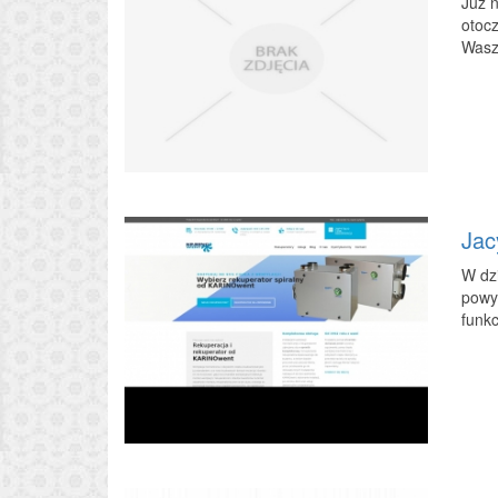
Już 
otoc
Wasz
Jac
W dzi
powyż
funkc