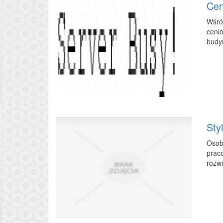
Cen
Wśró
cenio
budyn
Sty
Osoby
praco
rozwi