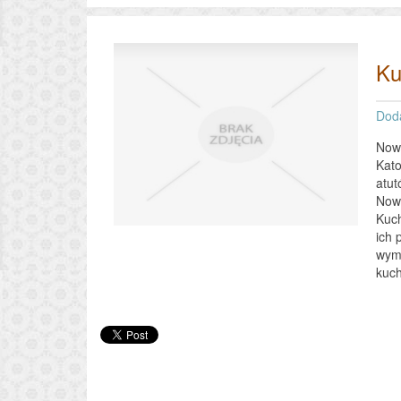
Ku
Dod
Nowo
Kato
atut
Nowo
Kuch
ich 
wymo
kuch