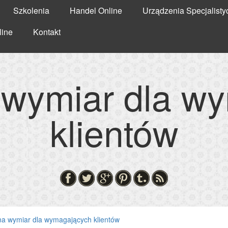
Szkolenia
Handel Online
Urządzenia Specjalisty
line
Kontakt
 wymiar dla w
klientów
na wymiar dla wymagających klientów