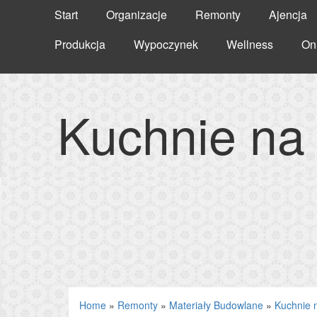
Start
Organizacje
Remonty
Ajencja
Produkcja
Wypoczynek
Wellness
On
Kuchnie na
Home
»
Remonty
»
Materiały Budowlane
»
Kuchnie 