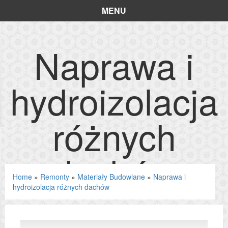
MENU
Naprawa i
hydroizolacja
różnych
dachów
Home
»
Remonty
»
Materiały Budowlane
»
Naprawa i
hydroizolacja różnych dachów