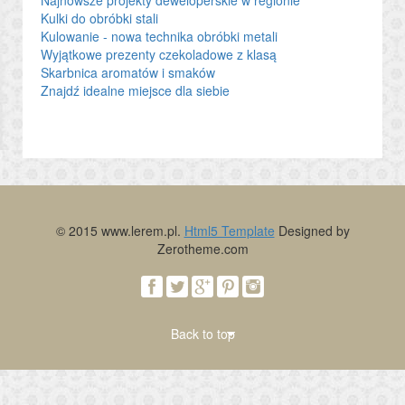
Kulki do obróbki stali
Kulowanie - nowa technika obróbki metali
Wyjątkowe prezenty czekoladowe z klasą
Skarbnica aromatów i smaków
Znajdź idealne miejsce dla siebie
© 2015 www.lerem.pl.
Html5 Template
Designed by
Zerotheme.com
Back to top