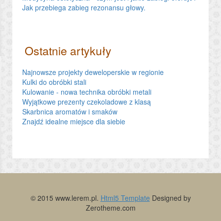
Jak przebiega zabieg rezonansu głowy.
Ostatnie artykuły
Najnowsze projekty deweloperskie w regionie
Kulki do obróbki stali
Kulowanie - nowa technika obróbki metali
Wyjątkowe prezenty czekoladowe z klasą
Skarbnica aromatów i smaków
Znajdź idealne miejsce dla siebie
© 2015 www.lerem.pl.
Html5 Template
Designed by
Zerotheme.com