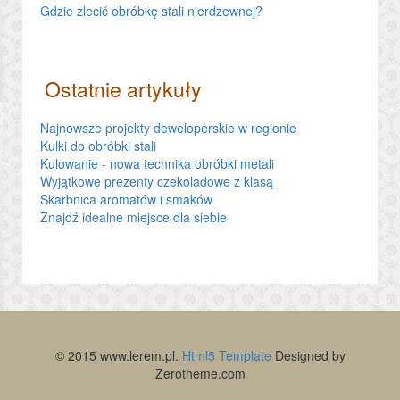
Gdzie zlecić obróbkę stali nierdzewnej?
Ostatnie artykuły
Najnowsze projekty deweloperskie w regionie
Kulki do obróbki stali
Kulowanie - nowa technika obróbki metali
Wyjątkowe prezenty czekoladowe z klasą
Skarbnica aromatów i smaków
Znajdź idealne miejsce dla siebie
© 2015 www.lerem.pl.
Html5 Template
Designed by
Zerotheme.com