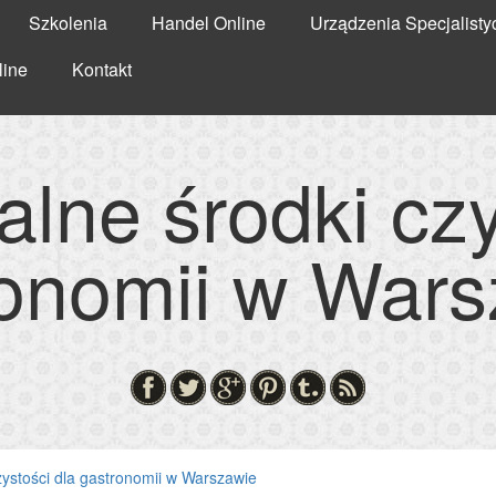
Szkolenia
Handel Online
Urządzenia Specjalisty
line
Kontakt
alne środki czy
ronomii w Wars
zystości dla gastronomii w Warszawie