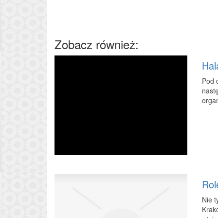
Zobacz również:
Hal
Pod d
nastę
organ
Rol
Nie t
Krakó