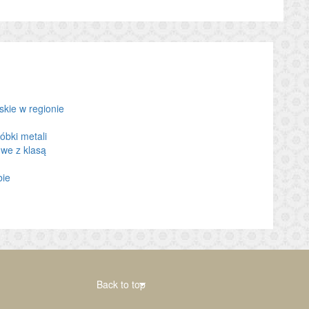
kie w regionie
óbki metali
we z klasą
bie
Back to top