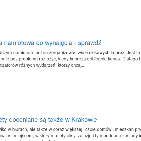
a namiotowa do wynajęcia - sprawdź
użym namiotem można zorganizować wiele ciekawych imprez. Jest to o ty
pnie bez problemu rozłożyć, kiedy impreza dobiegnie końca. Dlatego h
izatorów różnych wydarzeń, którzy chcą...
ety doceniane są także w Krakowie
ylko w biurach, ale także w coraz większej liczbie domów i mieszkań p
w jest miejscem, w którym rolety plisy, żaluzje i tym podobne zasłony