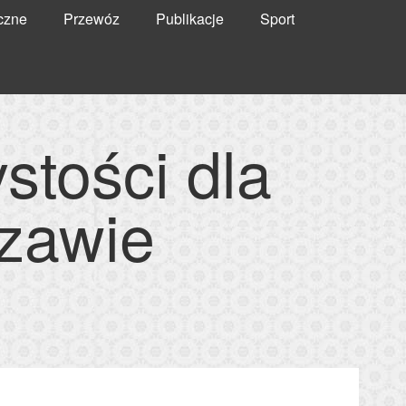
czne
Przewóz
Publikacje
Sport
stości dla
zawie