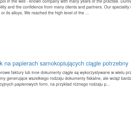
pol in the well - known company with many years of the practise. During
bility and the confidence from many clients and partners. Our specialit
 or its alloys. We reached the high level of the ...
k na papierach samokopiujących ciągle potrzebny
erowe faktury lub inne dokumenty ciągle są wykorzystywane w wielu p
my generujące wszelkiego rodzaju dokumenty fiskalne, ale wciąż bardz
cyjnych papierowych form, na przykład różnego rodzaju p...