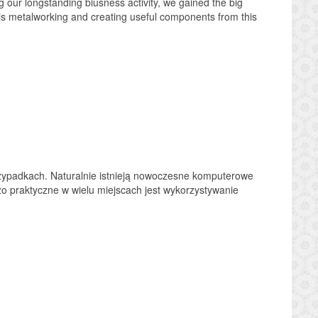
 our longstanding biusness activity, we gained the big
y is metalworking and creating useful components from this
rzypadkach. Naturalnie istnieją nowoczesne komputerowe
o praktyczne w wielu miejscach jest wykorzystywanie