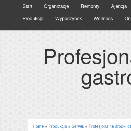
Start
Organizacje
Remonty
Ajencja
Produkcja
Wypoczynek
Wellness
On
Profesjon
gast
Home
»
Produkcja
»
Serwis
»
Profesjonalne środki c