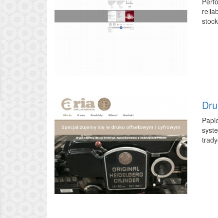
Perfo
relia
stock
Dru
Papi
syste
trady