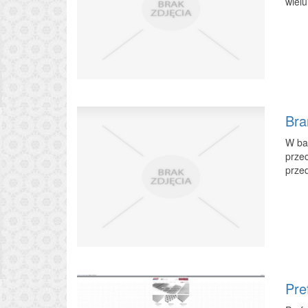
wielu
Bra
W ba
prze
przed
Pre