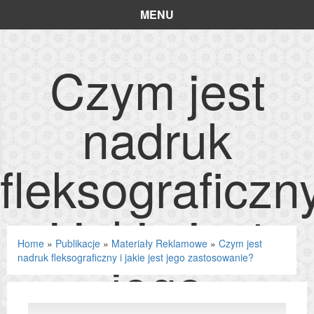
MENU
Czym jest
nadruk
fleksograficzn
i jakie jest
Home
»
Publikacje
»
Materiały Reklamowe
»
Czym jest
nadruk fleksograficzny i jakie jest jego zastosowanie?
jego