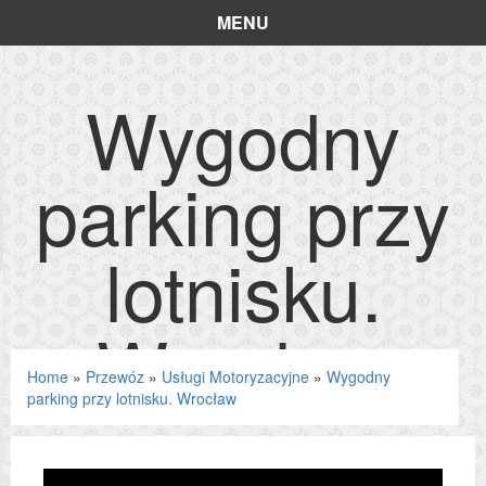
MENU
Wygodny
parking przy
lotnisku.
Wrocław
Home
»
Przewóz
»
Usługi Motoryzacyjne
»
Wygodny
parking przy lotnisku. Wrocław