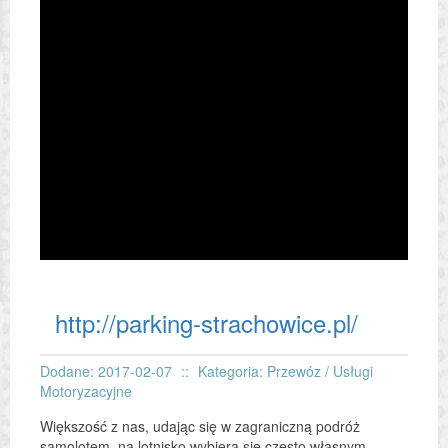
http://parking-strachowice.pl/
Dodane: 2017-02-07
::
Kategoria: Przewóz / Usługi
Motoryzacyjne
Większość z nas, udając się w zagraniczną podróż
samolotem, na lotnisko wybiera się często własnym