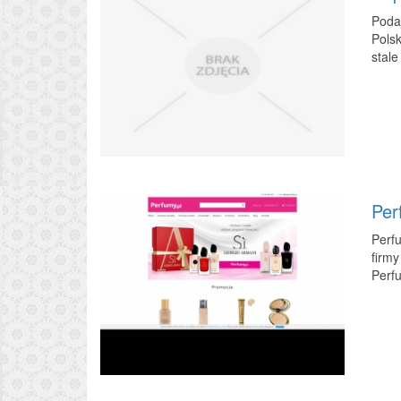
Podaj
Polsk
stale
Per
Perfu
firmy
Perfu