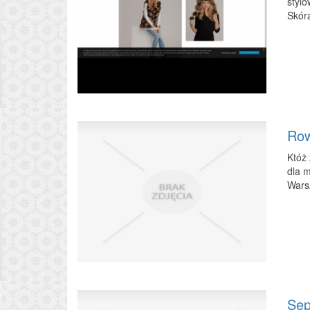
stylo
Skór
Row
Któż 
dla m
Wars
Sep