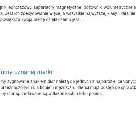
nik jednofazowy, separatory magnetyczne, dozowniki wolumetryczne to
a. Jest ich zdecydowanie więcej a wszystkie najwyższej klasy i idealn
 powiększa swoją ofertę dzięki czemu jest ...
fumy uznanej marki
my sygnowane znakiem dior należą do jednych z najbardziej cenionych.
 przeznaczonych dla kobiet i mężczyzn. Klienci mają dostęp do spraw
my dior sprzedawane są w flakonikach o kilku pojem...