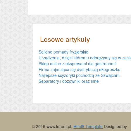
Losowe artykuły
Solidne pomady fryzjerskie
Urządzenie, dzięki któremu odprężymy się w za
Sklep online z ekspresami dla gastronomii
Firma zajmująca się dystrybucją ekogroszku
Najlepsze scyzoryki pochodzą ze Szwajcarii.
Separatory i dozowniki oraz inne
© 2015 www.lerem.pl.
Html5 Template
Designed by