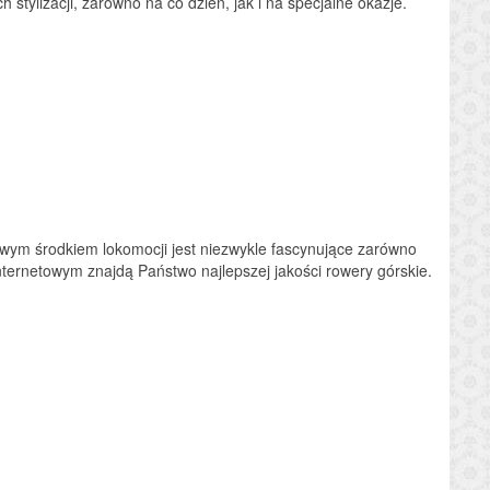
 stylizacji, zarówno na co dzień, jak i na specjalne okazje.
owym środkiem lokomocji jest niezwykle fascynujące zarówno
nternetowym znajdą Państwo najlepszej jakości rowery górskie.