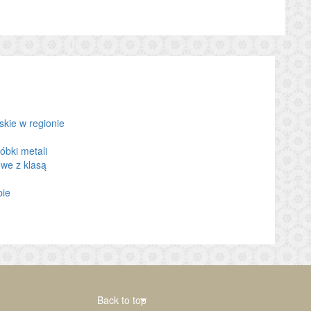
kie w regionie
óbki metali
we z klasą
bie
Back to top