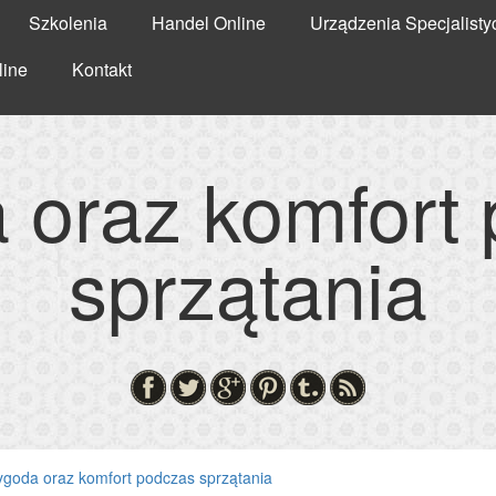
Szkolenia
Handel Online
Urządzenia Specjalisty
line
Kontakt
oraz komfort
sprzątania
goda oraz komfort podczas sprzątania