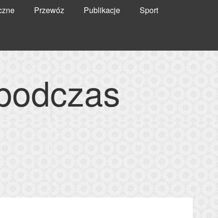
czne
Przewóz
Publikacje
Sport
 podczas