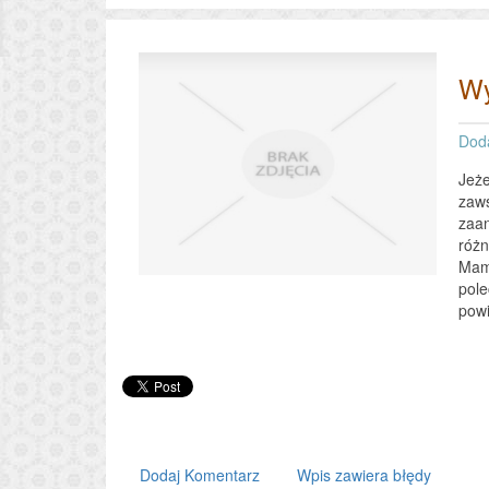
Wy
Dod
Jeże
zaws
zaan
różn
Mamy
pole
powi
Dodaj Komentarz
Wpis zawiera błędy