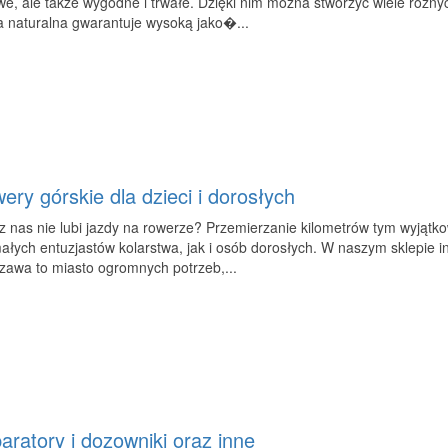
we, ale także wygodne i trwałe. Dzięki nim można stworzyć wiele różnych
a naturalna gwarantuje wysoką jako�...
ery górskie dla dzieci i dorosłych
z nas nie lubi jazdy na rowerze? Przemierzanie kilometrów tym wyjątk
ałych entuzjastów kolarstwa, jak i osób dorosłych. W naszym sklepie i
zawa to miasto ogromnych potrzeb,...
aratory i dozowniki oraz inne