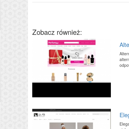
Zobacz również:
Alt
Alte
alter
odpow
Ele
Elega