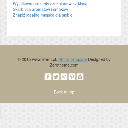
Wyjątkowe prezenty czekoladowe z klasą
Skarbnica aromatów i smaków
Znajdź idealne miejsce dla siebie
© 2015 www.lerem.pl.
Html5 Template
Designed by
Zerotheme.com
Back to top