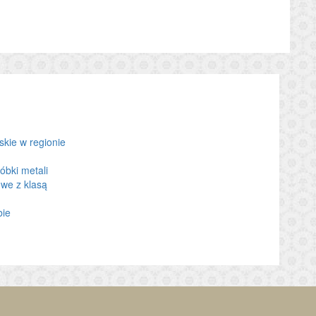
kie w regionie
óbki metali
we z klasą
bie