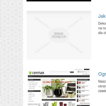
Jak
Dekor
na ro
dla c
Ogr
Nasz 
cera
zawie