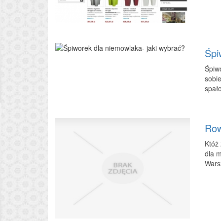
Śpi
Śpiwo
sobie
spało
Row
Któż 
dla m
Wars