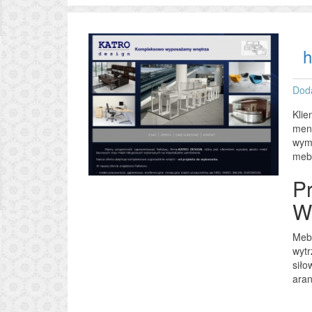
h
Dod
Klie
mena
wymi
mebl
P
W
Mebl
wytr
siło
aran