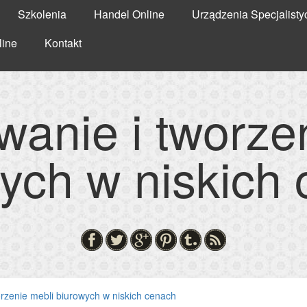
Szkolenia
Handel Online
Urządzenia Specjalisty
line
Kontakt
wanie i tworze
ych w niskich
orzenie mebli biurowych w niskich cenach