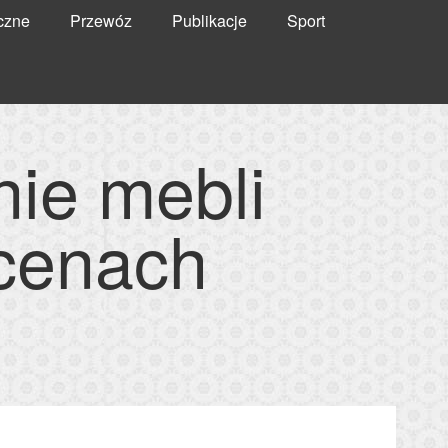
czne
Przewóz
Publikacje
Sport
nie mebli
 cenach