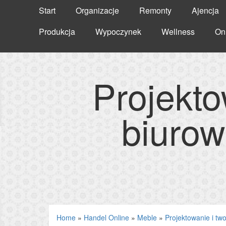
Start
Organizacje
Remonty
Ajencja
Produkcja
Wypoczynek
Wellness
On
Projekto
biurow
Home
»
Handel Online
»
Meble
»
Projektowanie i tw