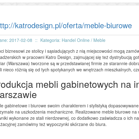
ttp://katrodesign.pl/oferta/meble-biurowe
ane: 2017-02-08
::
Kategoria: Handel Online / Meble
nci biznesowi ze stolicy i sąsiadujących z nią miejscowości mogą zam
dżerskich w pracowni Katro Design, zajmującej się też dystrybucją g
ar (Warszawa) tworzone są w przedstawianej firmie ze starannie dob
i nieco różnią się od tych spotykanych we wnętrzach mieszkalnych, cze
rodukcja mebli gabinetowych na i
arszawie
e gabinetowe i biurowe swoim charakterem i stylistyką dopasowywane 
zymałe na uszkodzenia mechaniczne. Realizowane meble biurowe na w
wniki wykonane ze stali nierdzewnej, co dodatkowo zaświadcza o ich n
żacyjnej zamówimy też wypoczynki skórzane do biura.