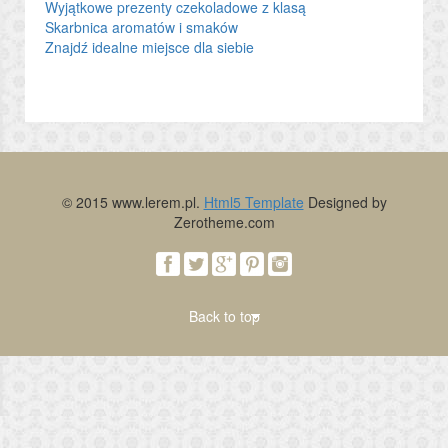
Wyjątkowe prezenty czekoladowe z klasą
Skarbnica aromatów i smaków
Znajdź idealne miejsce dla siebie
© 2015 www.lerem.pl.
Html5 Template
Designed by
Zerotheme.com
Back to top