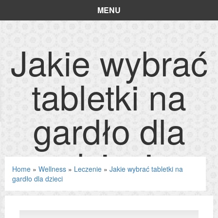
MENU
Jakie wybrać
tabletki na
gardło dla
dzieci
Home
»
Wellness
»
Leczenie
»
Jakie wybrać tabletki na
gardło dla dzieci