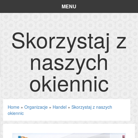
MENU
Skorzystaj z
naszych
okiennic
Home
»
Organizacje
»
Handel
»
Skorzystaj z naszych
okiennic