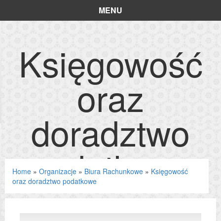
MENU
Księgowość
oraz
doradztwo
podatkowe
Home
»
Organizacje
»
Biura Rachunkowe
»
Księgowość
oraz doradztwo podatkowe